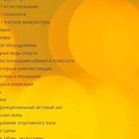
т естествознания
т психолога
т учителя физкультуры
ярия
овары
ое оборудование
ные виды спорта
кс оснащения кабинета психолога
ютеры и комплектующие
ютеры и периферия
ры и рекреации
ь
ина
ункциональный актовый зал
ная связь
ование спортивного зала
а сцены
, обувь, аксессуары