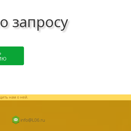
о запросу
Ь
ИЮ
щить нам о ней.
info@L06.ru