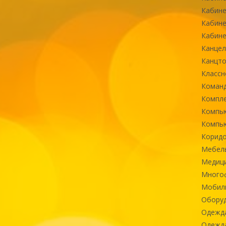
Кабине
Кабине
Кабине
Канцел
Канцт
Классн
Команд
Компле
Компь
Компь
Коридо
Мебел
Медиц
Многоф
Мобиль
Оборуд
Одежд
Одежда