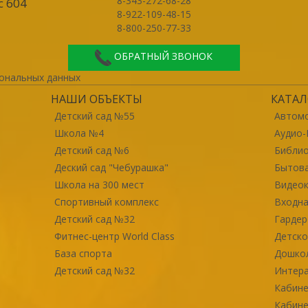
8-343-272-68-28
с 604
8-922-109-48-15
8-800-250-77-33
ОБРАТНЫЙ ЗВОНОК
ональных данных
НАШИ ОБЪЕКТЫ
КАТАЛ
Детский сад №55
Автомо
Школа №4
Аудио-
Детский сад №6
Библи
Деский сад "Чебурашка"
Бытова
Школа на 300 мест
Видео
Спортивный комплекс
Входна
Детский сад №32
Гарде
Фитнес-центр World Class
Детско
База спорта
Дошко
Детский сад №32
Интер
Кабине
Кабине