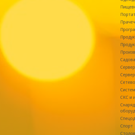
Пищев
Портат
Прачеч
Програ
Продук
Продук
Произв
Садова
Сервер
Сервер
Сетево
Систем
СКС и 
Снаряд
оборуд
Спецод
Спорт
Столов