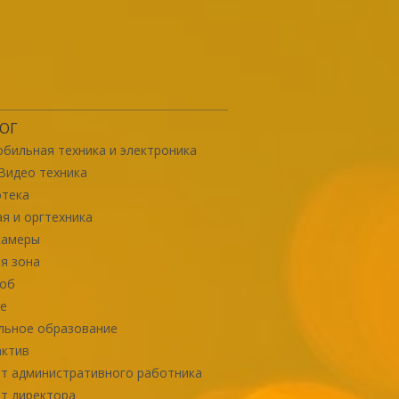
ОГ
бильная техника и электроника
Видео техника
отека
я и оргтехника
камеры
я зона
роб
е
льное образование
актив
т административного работника
т директора