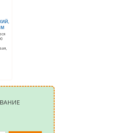
КИЙ,
ММ
еся
00
вая,
ВАНИЕ