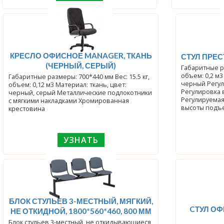
КРЕСЛО ОФИСНОЕ MANAGER, ТКАНЬ
СТУЛ ПРЕС
(ЧЕРНЫЙ, СЕРЫЙ)
Габаритные ра
объем: 0,2 м3
Габаритные размеры: 700*440 мм Вес: 15.5 кг,
черный Регул
объем: 0,12 м3 Материал: ткань, цвет:
Регулировка 
черный, серый Металлические подлокотники
Регулируемая
с мягкими накладками Хромированная
высоты подъ
крестовина
УЗНАТЬ
БЛОК СТУЛЬЕВ 3-МЕСТНЫЙ, МЯГКИЙ,
CТУЛ ОФИСНЫЙ R
НЕ ОТКИДНОЙ, 1800*560*460, 800 ММ
Блок стульев 3-местный, не откидывающиеся