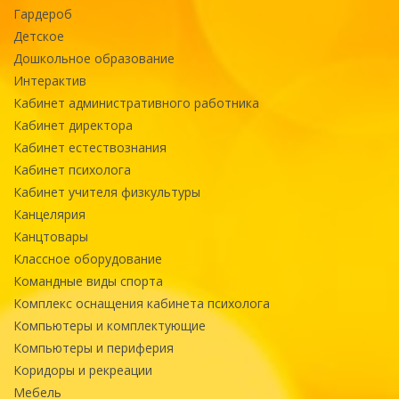
Гардероб
Детское
Дошкольное образование
Интерактив
Кабинет административного работника
Кабинет директора
Кабинет естествознания
Кабинет психолога
Кабинет учителя физкультуры
Канцелярия
Канцтовары
Классное оборудование
Командные виды спорта
Комплекс оснащения кабинета психолога
Компьютеры и комплектующие
Компьютеры и периферия
Коридоры и рекреации
Мебель