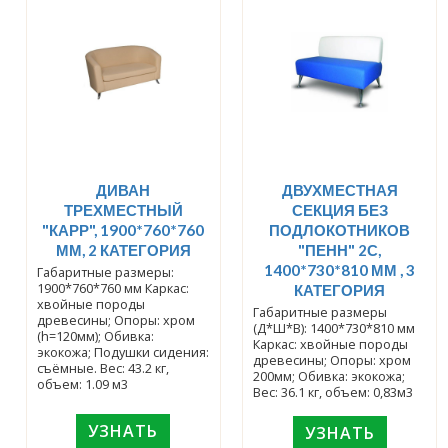
ДИВАН
ДВУХМЕСТНАЯ
ТРЕХМЕСТНЫЙ
СЕКЦИЯ БЕЗ
"КАРР", 1900*760*760
ПОДЛОКОТНИКОВ
ММ, 2 КАТЕГОРИЯ
"ПЕНН" 2С,
1400*730*810 ММ , 3
Габаритные размеры:
1900*760*760 мм Каркас:
КАТЕГОРИЯ
хвойные породы
Габаритные размеры
древесины; Опоры: хром
(Д*Ш*В): 1400*730*810 мм
(h=120мм); Обивка:
Каркас: хвойные породы
экокожа; Подушки сидения:
древесины; Опоры: хром
съёмные. Вес: 43.2 кг,
200мм; Обивка: экокожа;
объем: 1.09 м3
Вес: 36.1 кг, объем: 0,83м3
УЗНАТЬ
УЗНАТЬ