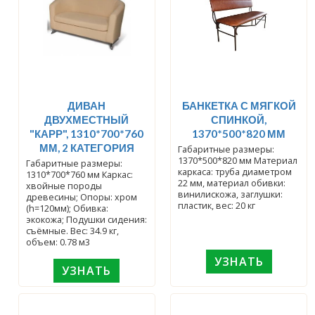
ДИВАН
БАНКЕТКА С МЯГКОЙ
ДВУХМЕСТНЫЙ
СПИНКОЙ,
"КАРР", 1310*700*760
1370*500*820 ММ
ММ, 2 КАТЕГОРИЯ
Габаритные размеры:
1370*500*820 мм Материал
Габаритные размеры:
каркаса: труба диаметром
1310*700*760 мм Каркас:
22 мм, материал обивки:
хвойные породы
винилискожа, заглушки:
древесины; Опоры: хром
пластик, вес: 20 кг
(h=120мм); Обивка:
экокожа; Подушки сидения:
съёмные. Вес: 34.9 кг,
объем: 0.78 м3
УЗНАТЬ
УЗНАТЬ