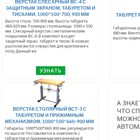
ВЕРСТАК СЛЕСАРНЫЙ ВС-4 С
ЗАЩИТНЫМ ЭКРАНОМ, ТАБУРЕТОМ И
ТИСКАМИ, 1000*500*700, 900 ММ
ТАБУРЕТ
Высота стола: 700-900 мм. Высота табурета:
460-620 мм. Размеры столешницы: 1000 х 500
Габаритные ра
мм. Слесарный верстак с металлическим
680 мм. Винт
покрытием ВС-4. В комплект входят
высоты сиден
защитный экран, табурет и тиски. В ножках
располагаются отверстия для крепления к
полу Данный ве
УЗНАТЬ
А ЗНАЕ
ВЕРСТАК СТОЛЯРНЫЙ ВСТ-3 С
ЧТО С
ТАБУРЕТОМ И ПРИЖИМНЫМ
МОЖНО
МЕХАНИЗМОМ, 1000*500*660-900 ММ
АВТОМ
Габариты: 1000*500*660-900 мм, регулируется
по высоте Поставляется в комплекте с
табуретом и прижимным механизмом В