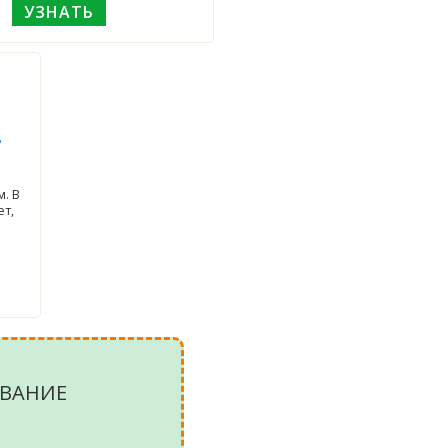
УЗНАТЬ
,
. В
ет,
ВАНИЕ