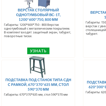
ВЕРСТАК СТОЛЯРНЫЙ
ВЕРСТА
ОДНОТУМБОВЫЙ ВС-1Т,
1200*600*750, 800 ММ
Габариты: 15
Габариты: 1200*600*750 - 800 Верстак
верстак с ув
однотумбовый с металлическим покрытием.
столешницей 
В комплект входят: защитный экран, табурет,
табурет.
поворотные тиски.
УЗНАТЬ
ПОДСТАВКА ПОД СТАНОК ТИПА СДН
ПОДСТАВК
С РАМКОЙ, 670*370*635 ММ, СТОЛ
620*300*
590*370 ММ
Габариты: 620
Габариты: 670*370*635 мм, стол 590*370 мм