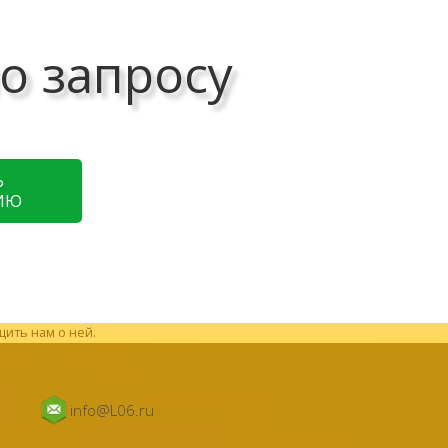
о запросу
Ь
ИЮ
щить нам о ней.
info@L06.ru