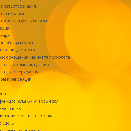
т естествознания
т психолога
т учителя физкультуры
ярия
овары
ое оборудование
ные виды спорта
кс оснащения кабинета психолога
ютеры и комплектующие
ютеры и периферия
ры и рекреации
ь
ина
ункциональный актовый зал
ная связь
ование спортивного зала
а сцены
, обувь, аксессуары