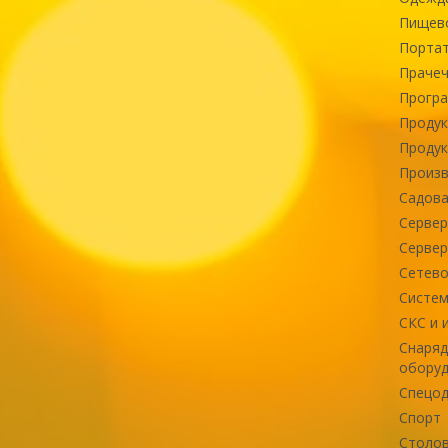
Пищев
Портат
Прачеч
Програ
Продук
Продук
Произв
Садова
Сервер
Сервер
Сетево
Систем
СКС и 
Снаряд
оборуд
Спецод
Спорт
Столов