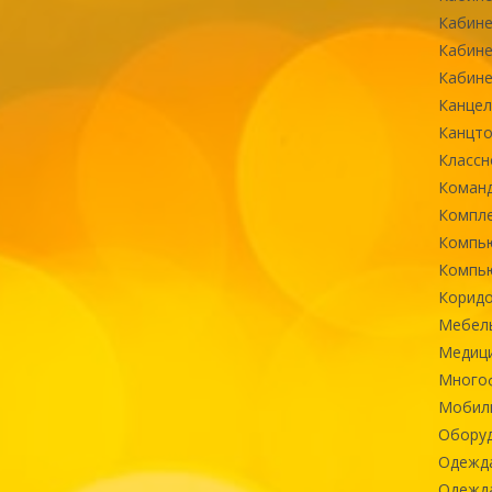
Кабине
Кабине
Кабине
Канцел
Канцт
Классн
Команд
Компле
Компь
Компь
Коридо
Мебел
Медиц
Многоф
Мобиль
Оборуд
Одежд
Одежда