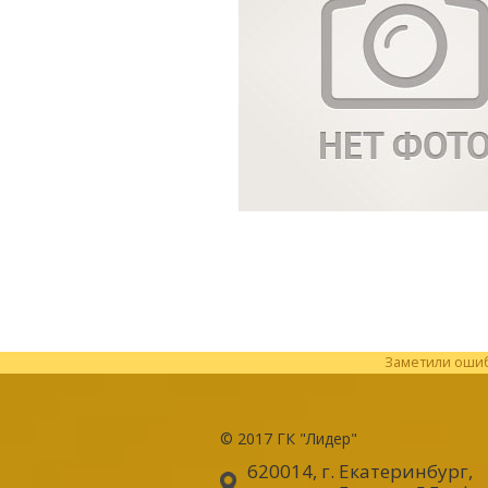
Заметили ошибк
© 2017
ГК "Лидер"
620014, г. Екатеринбург
,