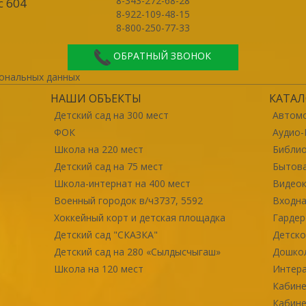
8-343-272-68-28
с 604
8-922-109-48-15
8-800-250-77-33
ОБРАТНЫЙ ЗВОНОК
ональных данных
НАШИ ОБЪЕКТЫ
КАТАЛ
Детский сад на 300 мест
Автомо
ФОК
Аудио-
Школа на 220 мест
Библи
Детский сад на 75 мест
Бытова
Школа-интернат на 400 мест
Видео
Военный городок в/ч3737, 5592
Входна
Хоккейный корт и детская площадка
Гарде
Детский сад "СКАЗКА"
Детско
Детский сад на 280 «Сылдысчыгаш»
Дошко
Школа на 120 мест
Интер
Кабине
Кабине