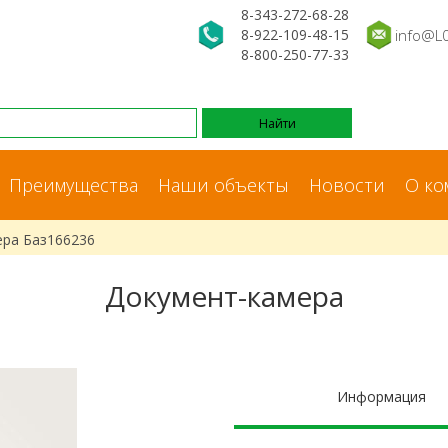
8-343-272-68-28
8-922-109-48-15
info@L
8-800-250-77-33
Преимущества
Наши объекты
Новости
О ко
ера Баз166236
Документ-камера
Информация