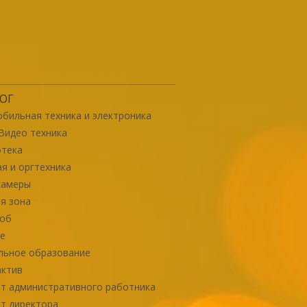
ОГ
бильная техника и электроника
Видео техника
отека
я и оргтехника
камеры
я зона
роб
е
льное образование
актив
т административного работника
т директора