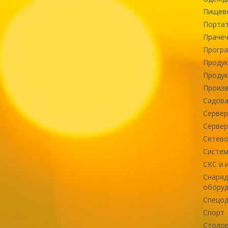
Пищев
Портат
Прачеч
Програ
Продук
Продук
Произв
Садова
Сервер
Сервер
Сетево
Систем
СКС и 
Снаряд
оборуд
Спецод
Спорт
Столов