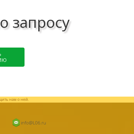
о запросу
Ь
ИЮ
щить нам о ней.
info@L06.ru