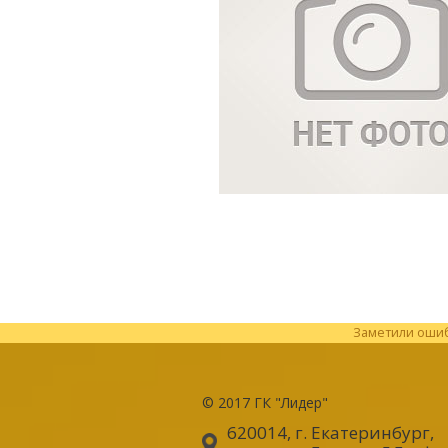
Заметили ошибк
© 2017
ГК "Лидер"
620014, г. Екатеринбург
,