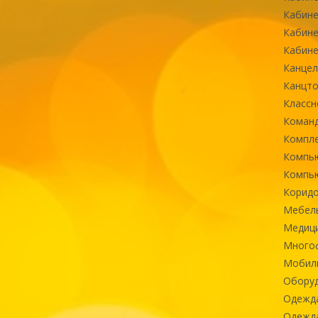
Кабине
Кабине
Кабине
Канцел
Канцт
Классн
Команд
Компле
Компь
Компь
Коридо
Мебел
Медиц
Многоф
Мобиль
Оборуд
Одежд
Одежда