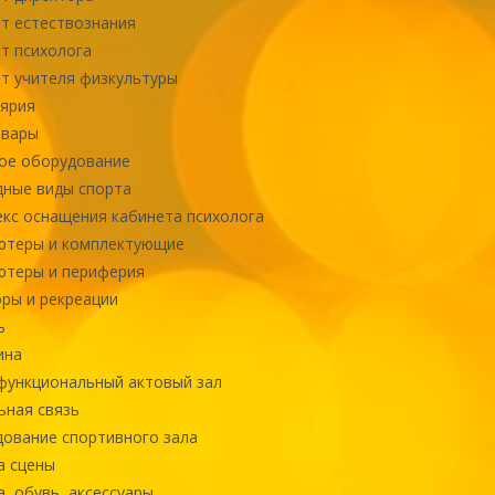
т естествознания
т психолога
т учителя физкультуры
ярия
овары
ое оборудование
ные виды спорта
кс оснащения кабинета психолога
ютеры и комплектующие
ютеры и периферия
ры и рекреации
ь
ина
ункциональный актовый зал
ная связь
ование спортивного зала
а сцены
, обувь, аксессуары