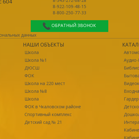
8-343-272-68-28
с 604
8-922-109-48-15
8-800-250-77-33
ОБРАТНЫЙ ЗВОНОК
ональных данных
НАШИ ОБЪЕКТЫ
КАТАЛ
Школа
Автомо
Школа №1
Аудио-
ДЮСШ
Библи
ФОК
Бытова
Школа на 220 мест
Видео
Школа №8
Входна
Школа
Гарде
ФОК в Чкаловском районе
Детско
Спортивный комплекс
Дошко
Детский сад № 21
Интер
Кабине
Кабине