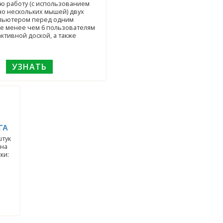
ю работу (с использованием
о нескольких мышей) двух
мпьютером перед одним
е менее чем 6 пользователям
ктивной доской, а также
УЗНАТЬ
ГА
штук
ина
ки: