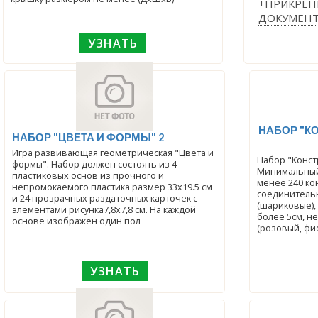
+ПРИКРЕП
ДОКУМЕН
УЗНАТЬ
НАБОР "К
НАБОР "ЦВЕТА И ФОРМЫ" 2
Игра развивающая геометрическая "Цвета и
Набор "Конст
формы". Набор должен состоять из 4
Минимальный 
пластиковых основ из прочного и
менее 240 ко
непромокаемого пластика размер 33х19.5 см
соединительн
и 24 прозрачных раздаточных карточек с
(шариковые),
элементами рисунка7,8х7,8 см. На каждой
более 5см, н
основе изображен один пол
(розовый, фи
УЗНАТЬ