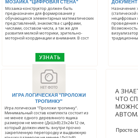
МОЗАИКА "ЦИФРОВАЯ СТЕНА"
ДОКУМЕНТ
Мозаика-конструктор должен быть
Назначение:
предназначен для формирования у
(статической
обучающихся элементарных математических
нецифровых н
представлений, знакомства с цифрами,
проведения 
числами, составом числа, а так же для
Возможность
развития мелкой моторики, зрительно-
визуализатор
моторной координации и внимания. В сост
традиционны
УЗНАТЬ
А ЗНАЕ
ИГРА ЛОГИЧЕСКАЯ "ПРОЛОЖИ
ЧТО С
ТРОПИНКУ"
МОЖНО
Игра логическая "Проложи тропинку".
АВТОМ
Минимальный состав комплекта состоит из
не менее одного деревянного ящика
размером не менее (ДхШхВ) 23х24х12 см,
который должен иметь: внутри прочно
Просто ос
закрепленную перегородку и выдвижную
крышку размером не менее (ДхШхВ)