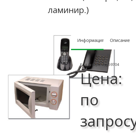
ламинир.)
Информация
Описание
Код товара: Эду59704
Цена:
по
запрос