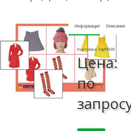
Информация
Описание
Код товара: Эду59338
Цена:
по
запрос