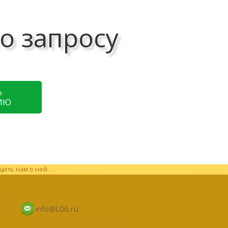
о запросу
Ь
ИЮ
щить нам о ней.
info@L06.ru