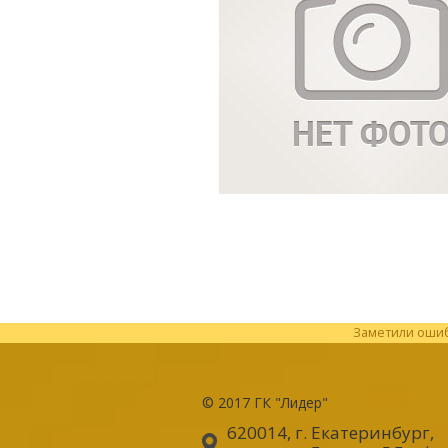
Заметили ошибк
© 2017
ГК "Лидер"
620014, г. Екатеринбург
,