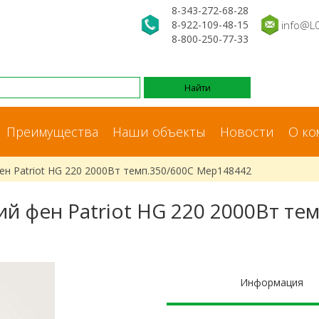
8-343-272-68-28
8-922-109-48-15
info@L
8-800-250-77-33
Преимущества
Наши объекты
Новости
О ко
ен Patriot HG 220 2000Вт темп.350/600С Мер148442
й фен Patriot HG 220 2000Вт те
Информация