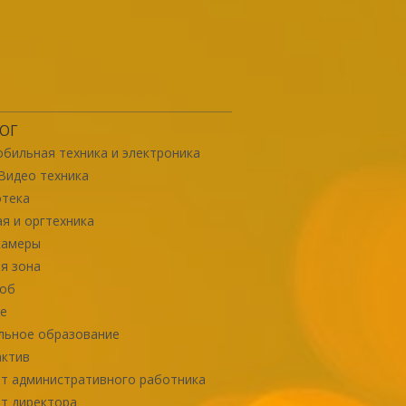
ОГ
бильная техника и электроника
Видео техника
отека
я и оргтехника
камеры
я зона
роб
е
льное образование
актив
т административного работника
т директора