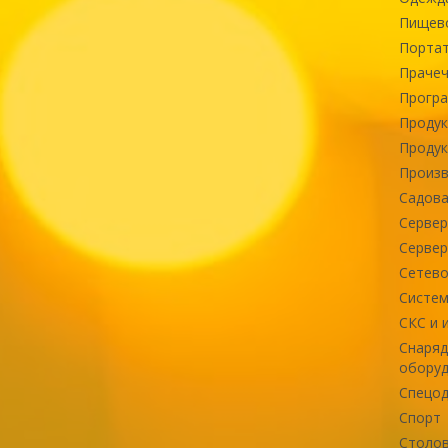
Пищев
Портат
Прачеч
Програ
Продук
Продук
Произв
Садова
Сервер
Сервер
Сетево
Систем
СКС и 
Снаряд
оборуд
Спецод
Спорт
Столов