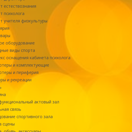
т естествознания
т психолога
т учителя физкультуры
ярия
овары
ое оборудование
ные виды спорта
кс оснащения кабинета психолога
ютеры и комплектующие
ютеры и периферия
ры и рекреации
ь
ина
ункциональный актовый зал
ная связь
ование спортивного зала
а сцены
, обувь, аксессуары