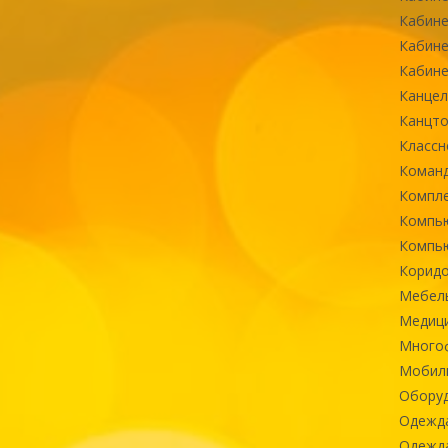
Кабине
Кабине
Кабине
Канцел
Канцт
Классн
Команд
Компле
Компь
Компь
Коридо
Мебел
Медиц
Многоф
Мобиль
Оборуд
Одежд
Одежда