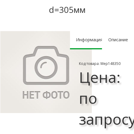
d=305мм
Информация
Описание
Код товара: Мер148350
Цена:
по
запрос