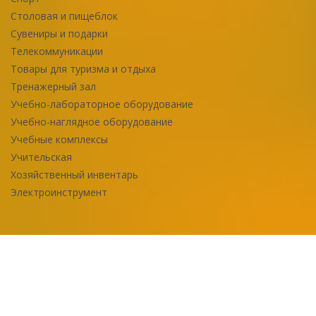
Столовая и пищеблок
Сувениры и подарки
Телекоммуникации
Товары для туризма и отдыха
Тренажерный зал
Учебно-лабораторное оборудование
Учебно-наглядное оборудование
Учебные комплексы
Учительская
Хозяйственный инвентарь
Электроинструмент