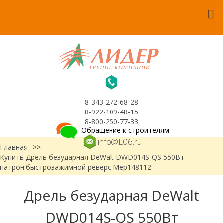
8-343-272-68-28
8-922-109-48-15
8-800-250-77-33
Обращение к строителям
info@L06.ru
Главная
>>
Купить Дрель безударная DeWalt DWD014S-QS 550Вт
патрон:быстрозажимной реверс Мер148112
Дрель безударная DeWalt
DWD014S-QS 550Вт