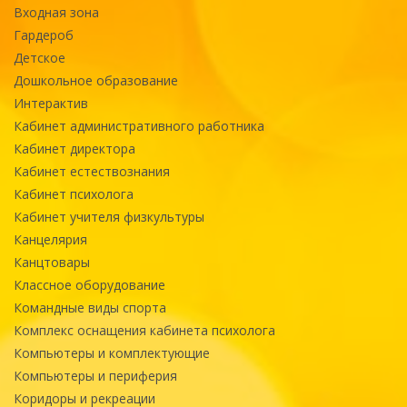
Входная зона
Гардероб
Детское
Дошкольное образование
Интерактив
Кабинет административного работника
Кабинет директора
Кабинет естествознания
Кабинет психолога
Кабинет учителя физкультуры
Канцелярия
Канцтовары
Классное оборудование
Командные виды спорта
Комплекс оснащения кабинета психолога
Компьютеры и комплектующие
Компьютеры и периферия
Коридоры и рекреации