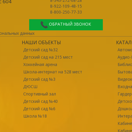
8-343-272-68-28
с 604
8-922-109-48-15
8-800-250-77-33
ОБРАТНЫЙ ЗВОНОК
ональных данных
НАШИ ОБЪЕКТЫ
КАТАЛ
Детский сад №32
Автомо
Детский сад на 215 мест
Аудио-
Хоккейная арена
Библи
Школа-интернат на 528 мест
Бытова
Детский сад №3
Видео
ДЮСШ
Входна
Спортивный зал
Гарде
Детский сад №40
Детско
Детский сад №6
Дошко
Школа №18
Интер
Кабине
Кабине