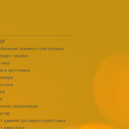
ОГ
бильная техника и электроника
Видео техника
отека
я и оргтехника
камеры
я зона
роб
е
льное образование
актив
т административного работника
т директора