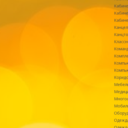
Кабине
Кабине
Кабине
Канцел
Канцт
Классн
Команд
Компле
Компь
Компь
Коридо
Мебел
Медиц
Многоф
Мобиль
Оборуд
Одежд
Одежда