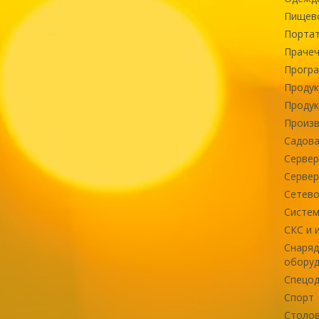
Пищев
Портат
Прачеч
Програ
Продук
Продук
Произв
Садова
Сервер
Сервер
Сетево
Систем
СКС и 
Снаряд
оборуд
Спецод
Спорт
Столов