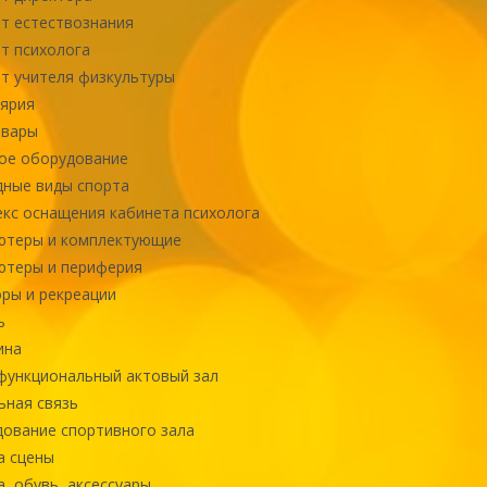
т естествознания
т психолога
т учителя физкультуры
ярия
овары
ое оборудование
ные виды спорта
кс оснащения кабинета психолога
ютеры и комплектующие
ютеры и периферия
ры и рекреации
ь
ина
ункциональный актовый зал
ная связь
ование спортивного зала
а сцены
, обувь, аксессуары