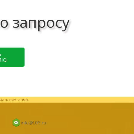
о запросу
Ь
ИЮ
щить нам о ней.
info@L06.ru