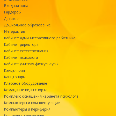
Входная зона
Гардероб
Детское
Дошкольное образование
Интерактив
Кабинет административного работника
Кабинет директора
Кабинет естествознания
Кабинет психолога
Кабинет учителя физкультуры
Канцелярия
Канцтовары
Классное оборудование
Командные виды спорта
Комплекс оснащения кабинета психолога
Компьютеры и комплектующие
Компьютеры и периферия
Коридоры и рекреации