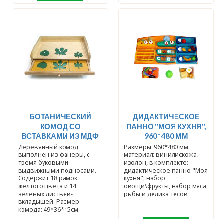
БОТАНИЧЕСКИЙ
ДИДАКТИЧЕСКОЕ
КОМОД СО
ПАННО "МОЯ КУХНЯ",
ВСТАВКАМИ ИЗ МДФ
960*480 ММ
Деревянный комод
Размеры: 960*480 мм,
выполнен из фанеры, с
материал: винилискожа,
тремя буковыми
изолон, в комплекте:
выдвижными подносами.
дидактическое панно "Моя
Содержит 18 рамок
кухня", набор
желтого цвета и 14
овощи\фрукты, набор мяса,
зеленых листьев-
рыбы и делика тесов
вкладышей. Размер
комода: 49*36*15см.