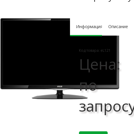
Информация
Описание
Код товара: еL121
Цена:
по
запрос