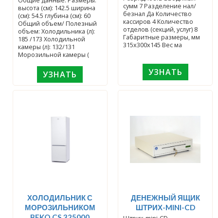
Общие данные: Размеры:
сумм 7 Разделение нал/
высота (см): 142.5 ширина
безнал Да Количество
(см): 54.5 глубина (см): 60
кассиров 4 Количество
Общий объем/ Полезный
отделов (секций, услуг) 8
объем: Холодильника (л):
Габаритные размеры, мм
185 /173 Холодильной
315х300х145 Вес ма
камеры (л): 132/131
Морозильной камеры (
УЗНАТЬ
УЗНАТЬ
ХОЛОДИЛЬНИК С
ДЕНЕЖНЫЙ ЯЩИК
МОРОЗИЛЬНИКОМ
ШТРИХ-MINI-CD
BEKO CS 325000