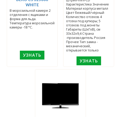
Штрих-mini-CD
Характеристика Значение
WHITE
Материал корпуса металл
В морозильной камере 2
Цвет бежевый/чёрный
отделения с ящиками и
Количество отсеков 4
форма для льда.
отсека под купюры; 5
Температура морозильной
отсеков под монеты
камеры -18 °C.
Габариты (ШхГхВ), см
33х32х9,4 Страна
-производитель Россия
Прочее Тип замка -
механический,
открывается только
УЗНАТЬ
УЗНАТЬ