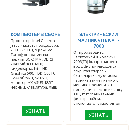
КОМПЬЮТЕР В СБОРЕ
ЭЛЕКТРИЧЕСКИЙ
ЧАЙНИК VITEK VT-
Процессор: Intel Celeron
J3355; частота процессора:
7008
2 ГГц (2.5 ГГц, в режиме
От производителя
Turbo); оперативная
Электрочайник Vitek VT-
память: SO-DIMM, DDR3
7008(TR) быстро нагреет
2048 Мб 1600 МГц;
воду. Внутри находится
видеокарта: Intel HD
закрытая спираль,
Graphics 500; HDD: 500 Гб,
благодаря чему очистка
7200 об/мин, SATA III,
чайника займет намного
монитор ЖК ASUS 18.5",
меньше времени. От
черный, клавиатура, мыш
попадания накипи в чашку
защитит специальный
фильтр. Чайник
отключается самостоятел
УЗНАТЬ
УЗНАТЬ