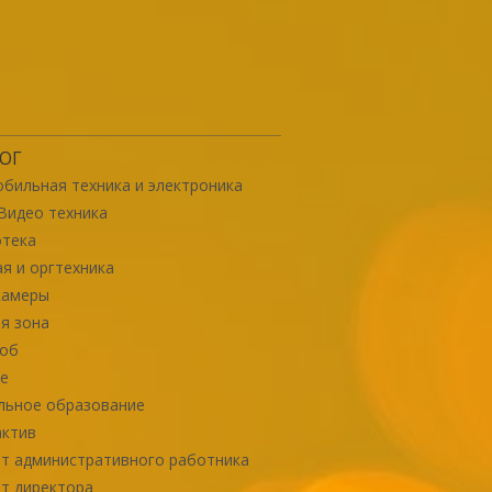
ОГ
бильная техника и электроника
Видео техника
отека
я и оргтехника
камеры
я зона
роб
е
льное образование
актив
т административного работника
т директора