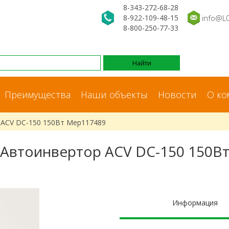
8-343-272-68-28
8-922-109-48-15
info@L
8-800-250-77-33
Преимущества
Наши объекты
Новости
О ко
 ACV DC-150 150Вт Мер117489
Автоинвертор ACV DC-150 150В
Информация