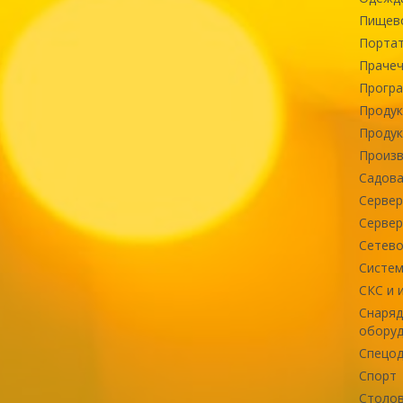
Пищев
Портат
Прачеч
Програ
Продук
Продук
Произв
Садова
Сервер
Сервер
Сетево
Систем
СКС и 
Снаряд
оборуд
Спецод
Спорт
Столов