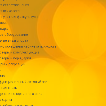
т естествознания
т психолога
т учителя физкультуры
ярия
овары
ое оборудование
ные виды спорта
кс оснащения кабинета психолога
ютеры и комплектующие
ютеры и периферия
ры и рекреации
ь
ина
ункциональный актовый зал
ная связь
ование спортивного зала
а сцены
, обувь, аксессуары