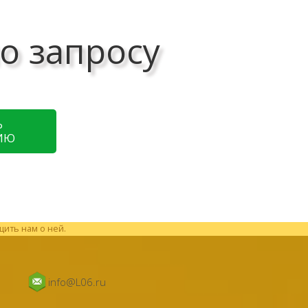
о запросу
Ь
ИЮ
щить нам о ней.
info@L06.ru