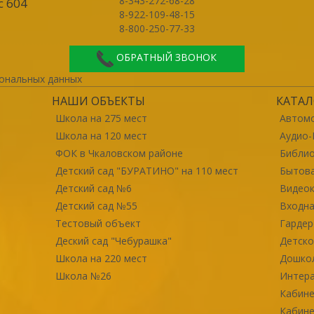
8-343-272-68-28
с 604
8-922-109-48-15
8-800-250-77-33
ОБРАТНЫЙ ЗВОНОК
ональных данных
НАШИ ОБЪЕКТЫ
КАТАЛ
Школа на 275 мест
Автомо
Школа на 120 мест
Аудио-
ФОК в Чкаловском районе
Библи
Детский сад "БУРАТИНО" на 110 мест
Бытова
Детский сад №6
Видео
Детский сад №55
Входна
Тестовый объект
Гарде
Деский сад "Чебурашка"
Детско
Школа на 220 мест
Дошко
Школа №26
Интер
Кабине
Кабине