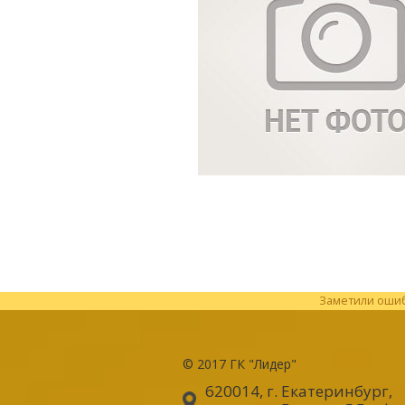
Заметили ошибк
© 2017
ГК "Лидер"
620014, г. Екатеринбург
,