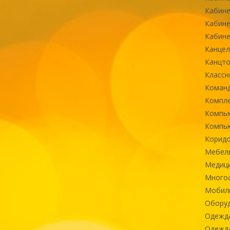
Кабине
Кабине
Кабине
Канцел
Канцт
Классн
Команд
Компле
Компь
Компь
Коридо
Мебел
Медиц
Многоф
Мобиль
Оборуд
Одежд
Одежда