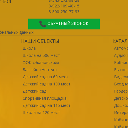
8-343-272-68-28
с 604
8-922-109-48-15
8-800-250-77-33
ОБРАТНЫЙ ЗВОНОК
ональных данных
НАШИ ОБЪЕКТЫ
КАТАЛ
Школа
Автомо
Школа на 506 мест
Аудио-
ФОК «Чкаловский»
Библи
Бассейн «Нептун»
Бытова
Детский сад на 60 мест
Видео
Детский сад на 100 мест
Входна
Детский сад
Гарде
Спортивная площадка
Детско
Детский сад на 115 мест
Дошко
Школа на 120 мест
Интер
Кабине
Кабине