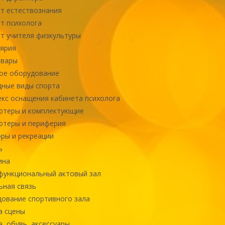
т естествознания
т психолога
т учителя физкультуры
ярия
овары
ое оборудование
ные виды спорта
кс оснащения кабинета психолога
ютеры и комплектующие
ютеры и периферия
ры и рекреации
ь
ина
ункциональный актовый зал
ная связь
ование спортивного зала
а сцены
, обувь, аксессуары