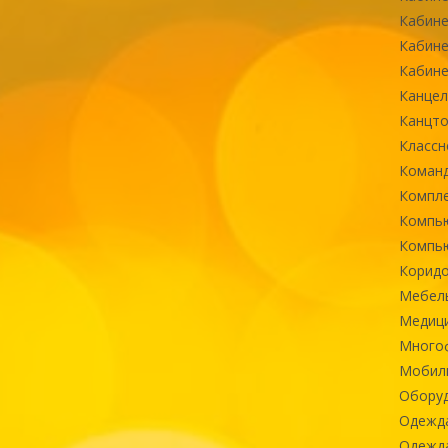
Кабине
Кабине
Кабине
Канцел
Канцт
Классн
Команд
Компле
Компь
Компь
Коридо
Мебел
Медиц
Многоф
Мобиль
Оборуд
Одежд
Одежда