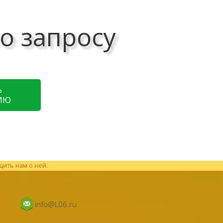
о запросу
Ь
ИЮ
щить нам о ней.
info@L06.ru