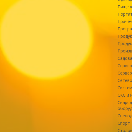
Пищев
Портат
Прачеч
Програ
Продук
Продук
Произв
Садова
Сервер
Сервер
Сетево
Систем
СКС и 
Снаряд
оборуд
Спецод
Спорт
Столов