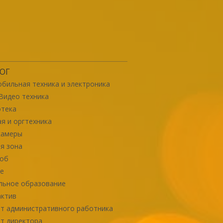
ОГ
бильная техника и электроника
Видео техника
отека
я и оргтехника
камеры
я зона
роб
е
льное образование
актив
т административного работника
т директора