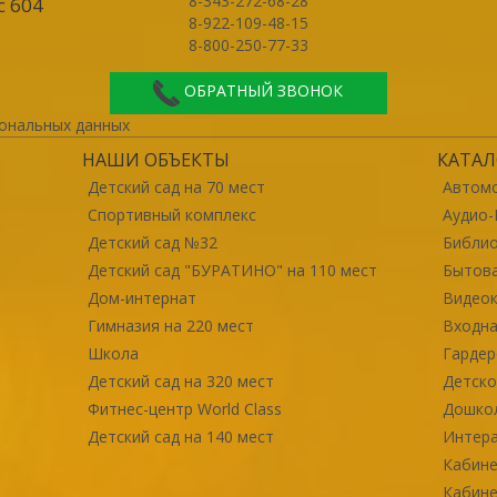
8-343-272-68-28
с 604
8-922-109-48-15
8-800-250-77-33
ОБРАТНЫЙ ЗВОНОК
ональных данных
НАШИ ОБЪЕКТЫ
КАТАЛ
Детский сад на 70 мест
Автомо
Спортивный комплекс
Аудио-
Детский сад №32
Библи
Детский сад "БУРАТИНО" на 110 мест
Бытова
Дом-интернат
Видео
Гимназия на 220 мест
Входна
Школа
Гарде
Детский сад на 320 мест
Детско
Фитнес-центр World Class
Дошко
Детский сад на 140 мест
Интер
Кабине
Кабине