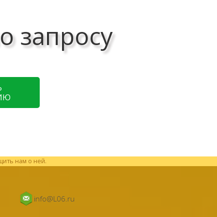
о запросу
Ь
ИЮ
щить нам о ней.
info@L06.ru