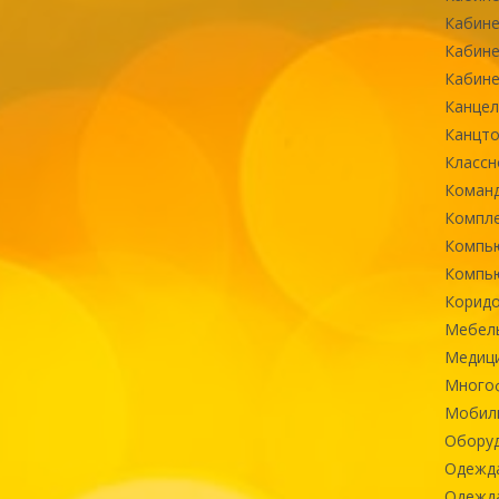
Кабине
Кабине
Кабине
Канцел
Канцт
Классн
Команд
Компле
Компь
Компь
Коридо
Мебел
Медиц
Многоф
Мобиль
Оборуд
Одежд
Одежда