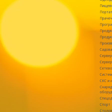
Пищев
Портат
Прачеч
Програ
Продук
Продук
Произв
Садова
Сервер
Сервер
Сетево
Систем
СКС и 
Снаряд
оборуд
Спецод
Спорт
Столов