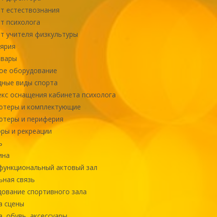
т естествознания
т психолога
т учителя физкультуры
ярия
овары
ое оборудование
ные виды спорта
кс оснащения кабинета психолога
ютеры и комплектующие
ютеры и периферия
ры и рекреации
ь
ина
ункциональный актовый зал
ная связь
ование спортивного зала
а сцены
, обувь, аксессуары