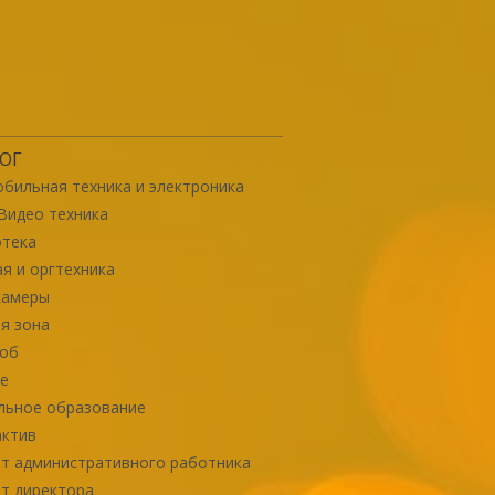
ОГ
бильная техника и электроника
Видео техника
отека
я и оргтехника
камеры
я зона
роб
е
льное образование
актив
т административного работника
т директора