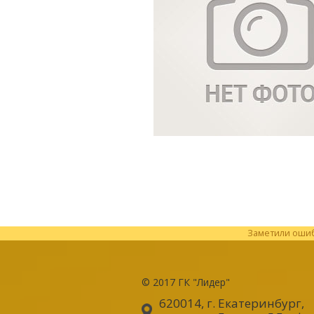
Заметили ошибк
© 2017
ГК "Лидер"
620014, г. Екатеринбург
,