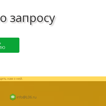
о запросу
Ь
ИЮ
щить нам о ней.
info@L06.ru