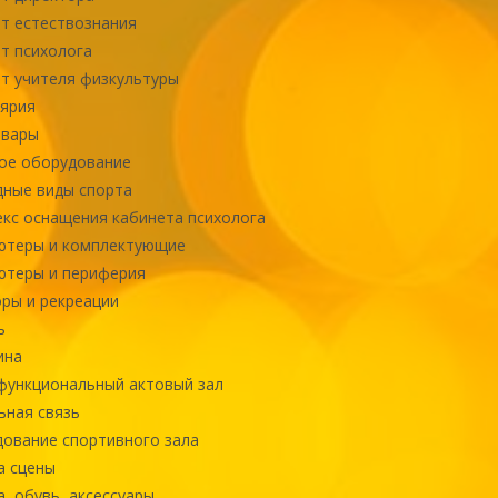
т естествознания
т психолога
т учителя физкультуры
ярия
овары
ое оборудование
ные виды спорта
кс оснащения кабинета психолога
ютеры и комплектующие
ютеры и периферия
ры и рекреации
ь
ина
ункциональный актовый зал
ная связь
ование спортивного зала
а сцены
, обувь, аксессуары