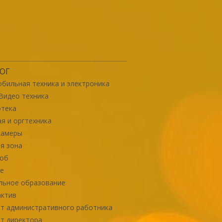
ОГ
бильная техника и электроника
Видео техника
отека
я и оргтехника
камеры
я зона
роб
е
льное образование
актив
т административного работника
т директора