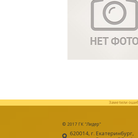
Заметили ошибк
© 2017
ГК "Лидер"
620014, г. Екатеринбург
,