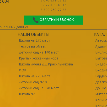
8-343-272-68-28
с 604
8-922-109-48-15
8-800-250-77-33
ОБРАТНЫЙ ЗВОНОК
ональных данных
НАШИ ОБЪЕКТЫ
КАТАЛ
Школа на 275 мест
Автомо
Тестовый объект
Аудио-
Детския сад на 140 мест
Библи
Крытый хоккейный корт
Бытова
Школа имени Д.Д.Красильникова
Видео
ФОК
Входна
Школа на 275 мест
Гарде
Детский сад №19
Детско
Детский сад на 320 мест
Дошко
Школа №1
Интер
Кабине
Кабине