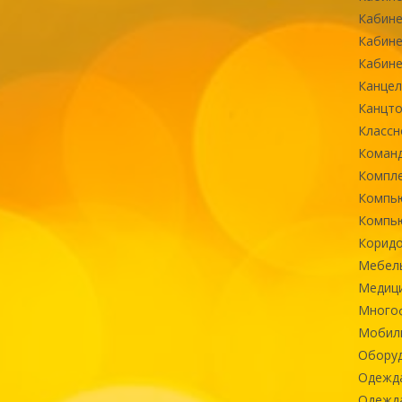
Кабине
Кабине
Кабине
Канцел
Канцт
Классн
Команд
Компле
Компь
Компь
Коридо
Мебел
Медиц
Многоф
Мобиль
Оборуд
Одежд
Одежда