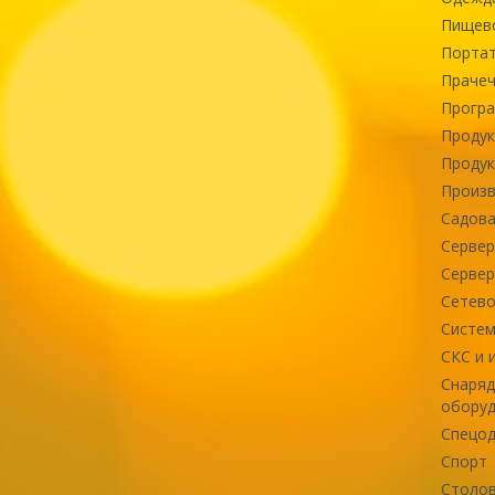
Пищев
Портат
Прачеч
Програ
Продук
Продук
Произв
Садова
Сервер
Сервер
Сетево
Систем
СКС и 
Снаряд
оборуд
Спецод
Спорт
Столов