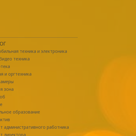
ОГ
бильная техника и электроника
Видео техника
отека
я и оргтехника
камеры
я зона
роб
е
льное образование
актив
т административного работника
т директора