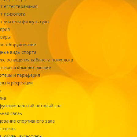
т естествознания
т психолога
т учителя физкультуры
ярия
овары
ое оборудование
ные виды спорта
кс оснащения кабинета психолога
ютеры и комплектующие
ютеры и периферия
ры и рекреации
ь
ина
ункциональный актовый зал
ная связь
ование спортивного зала
а сцены
, обувь, аксессуары