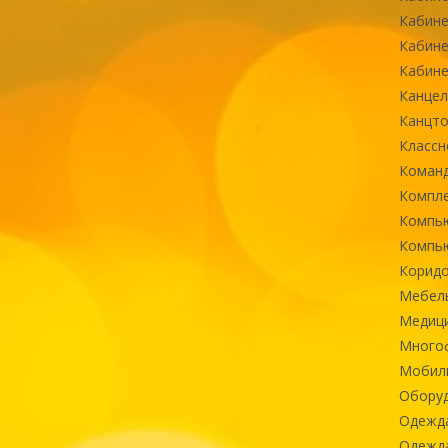
Кабине
Кабине
Кабине
Канцел
Канцт
Классн
Команд
Компле
Компь
Компь
Коридо
Мебел
Медиц
Многоф
Мобиль
Оборуд
Одежд
Одежда