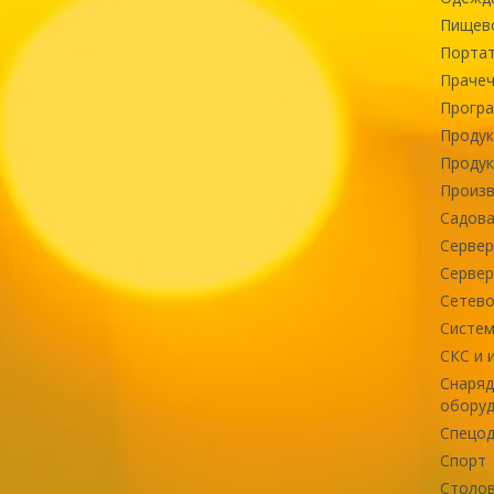
Пищев
Портат
Прачеч
Програ
Продук
Продук
Произв
Садова
Сервер
Сервер
Сетево
Систем
СКС и 
Снаряд
оборуд
Спецод
Спорт
Столов