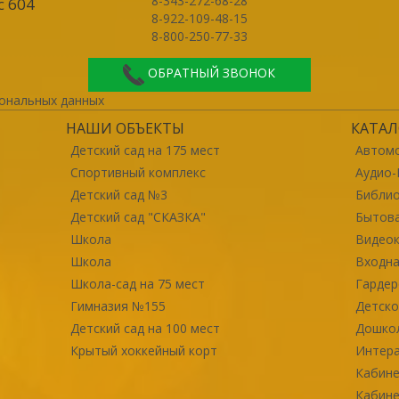
8-343-272-68-28
с 604
8-922-109-48-15
8-800-250-77-33
ОБРАТНЫЙ ЗВОНОК
ональных данных
НАШИ ОБЪЕКТЫ
КАТАЛ
Детский сад на 175 мест
Автомо
Спортивный комплекс
Аудио-
Детский сад №3
Библи
Детский сад "СКАЗКА"
Бытова
Школа
Видео
Школа
Входна
Школа-сад на 75 мест
Гарде
Гимназия №155
Детско
Детский сад на 100 мест
Дошко
Крытый хоккейный корт
Интер
Кабине
Кабине