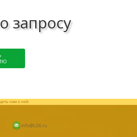
о запросу
Ь
ИЮ
щить нам о ней.
info@L06.ru