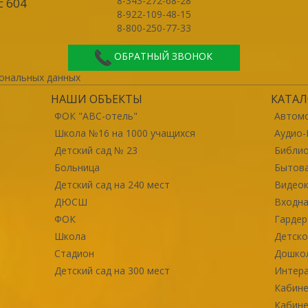
8-343-272-68-28
с 604
8-922-109-48-15
8-800-250-77-33
ОБРАТНЫЙ ЗВОНОК
ональных данных
НАШИ ОБЪЕКТЫ
КАТАЛ
ФОК "ABC-отель"
Автомо
Школа №16 на 1000 учащихся
Аудио-
Детский сад № 23
Библи
Больница
Бытова
Детский сад на 240 мест
Видео
ДЮСШ
Входна
ФОК
Гарде
Школа
Детско
Стадион
Дошко
Детский сад на 300 мест
Интер
Кабине
Кабине