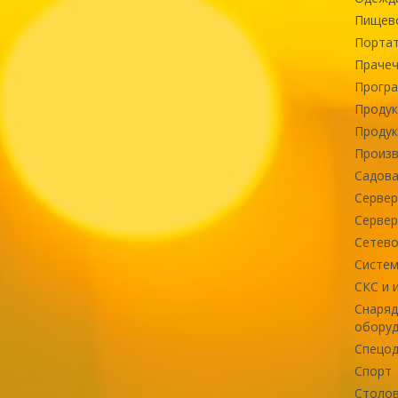
Пищев
Портат
Прачеч
Програ
Продук
Продук
Произв
Садова
Сервер
Сервер
Сетево
Систем
СКС и 
Снаряд
оборуд
Спецод
Спорт
Столов