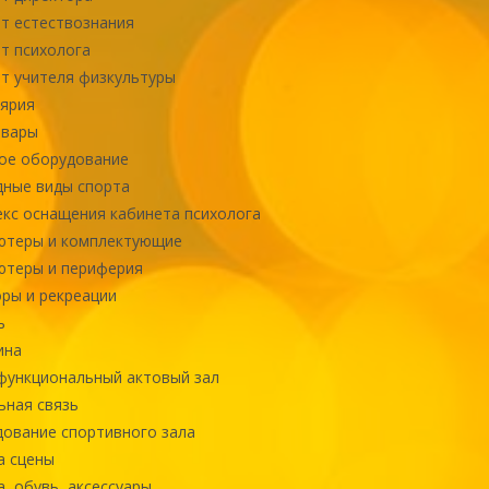
т естествознания
т психолога
т учителя физкультуры
ярия
овары
ое оборудование
ные виды спорта
кс оснащения кабинета психолога
ютеры и комплектующие
ютеры и периферия
ры и рекреации
ь
ина
ункциональный актовый зал
ная связь
ование спортивного зала
а сцены
, обувь, аксессуары