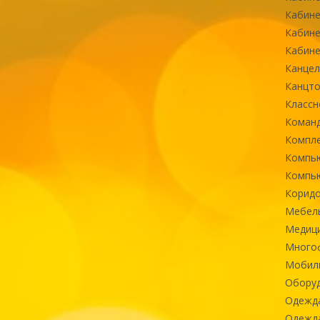
Кабине
Кабине
Кабине
Канцел
Канцт
Классн
Команд
Компле
Компь
Компь
Коридо
Мебел
Медиц
Многоф
Мобиль
Оборуд
Одежд
Одежда