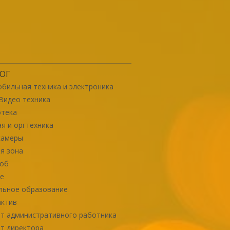
ОГ
бильная техника и электроника
Видео техника
отека
я и оргтехника
камеры
я зона
роб
е
льное образование
актив
т административного работника
т директора