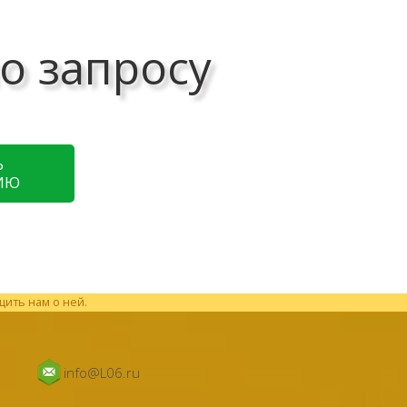
о запросу
Ь
ИЮ
щить нам о ней.
info@L06.ru