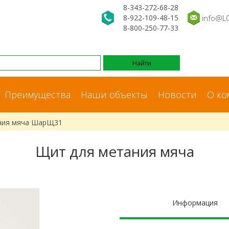
8-343-272-68-28
8-922-109-48-15
info@L
8-800-250-77-33
Преимущества
Наши объекты
Новости
О ко
ания мяча ШарЩ31
Щит для метания мяча
Информация