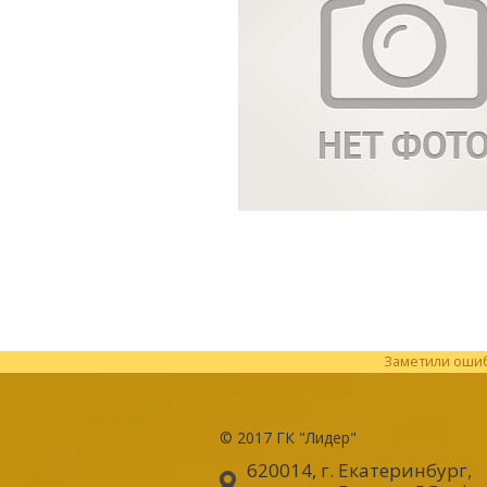
Заметили ошибк
© 2017
ГК "Лидер"
620014, г. Екатеринбург
,