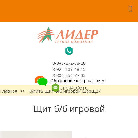
8-343-272-68-28
8-922-109-48-15
8-800-250-77-33
Обращение к строителям
info@L06.ru
Главная
>>
Купить Щит б/б игровой ШарЩ27
Щит б/б игровой