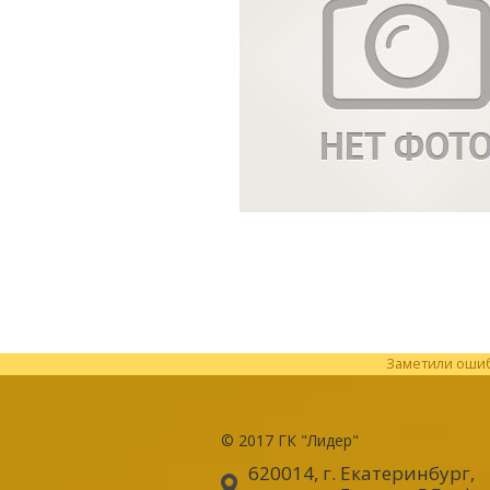
Заметили ошибк
© 2017
ГК "Лидер"
620014, г. Екатеринбург
,