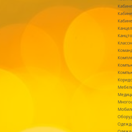
Кабине
Кабине
Кабине
Канцел
Канцт
Классн
Команд
Компле
Компь
Компь
Коридо
Мебел
Медиц
Многоф
Мобиль
Оборуд
Одежд
Одежда