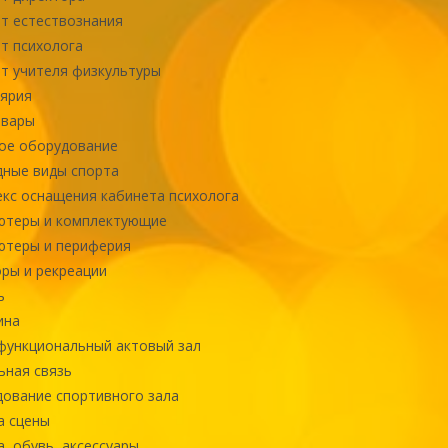
т естествознания
т психолога
т учителя физкультуры
ярия
овары
ое оборудование
ные виды спорта
кс оснащения кабинета психолога
ютеры и комплектующие
ютеры и периферия
ры и рекреации
ь
ина
ункциональный актовый зал
ная связь
ование спортивного зала
а сцены
, обувь, аксессуары