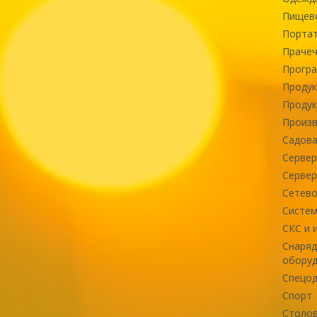
Пищев
Портат
Прачеч
Програ
Продук
Продук
Произв
Садова
Сервер
Сервер
Сетево
Систем
СКС и 
Снаряд
оборуд
Спецод
Спорт
Столов