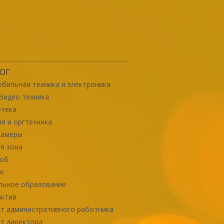
ОГ
бильная техника и электроника
Видео техника
отека
я и оргтехника
камеры
я зона
роб
е
льное образование
актив
т административного работника
т директора