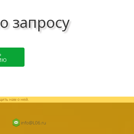
о запросу
Ь
ИЮ
щить нам о ней.
info@L06.ru