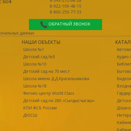
8-343-272-68-28
с 604
8-922-109-48-15
8-800-250-77-33
ОБРАТНЫЙ ЗВОНОК
ональных данных
НАШИ ОБЪЕКТЫ
КАТАЛ
Школа №1
Автомо
Детский сад №9
Аудио-
Школа №10
Библи
Детский сад на 70 мест
Бытова
Школа имени Д.Д.Красильникова
Видео
Школа №18
Входна
Фитнес-центр World Class
Гарде
Детский сад на 280 «Сылдысчыгаш»
Детско
КПИ ФСБ России
Дошко
ДЮСШ
Интер
Кабине
Кабине