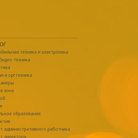
ОГ
бильная техника и электроника
Видео техника
отека
я и оргтехника
камеры
я зона
роб
е
льное образование
актив
т административного работника
т директора