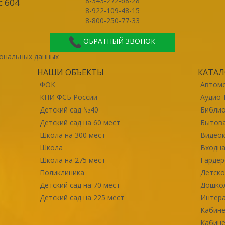
8-343-272-68-28
с 604
8-922-109-48-15
8-800-250-77-33
ОБРАТНЫЙ ЗВОНОК
ональных данных
НАШИ ОБЪЕКТЫ
КАТАЛ
ФОК
Автомо
КПИ ФСБ России
Аудио-
Детский сад №40
Библи
Детский сад на 60 мест
Бытова
Школа на 300 мест
Видео
Школа
Входна
Школа на 275 мест
Гарде
Поликлиника
Детско
Детский сад на 70 мест
Дошко
Детский сад на 225 мест
Интер
Кабине
Кабине