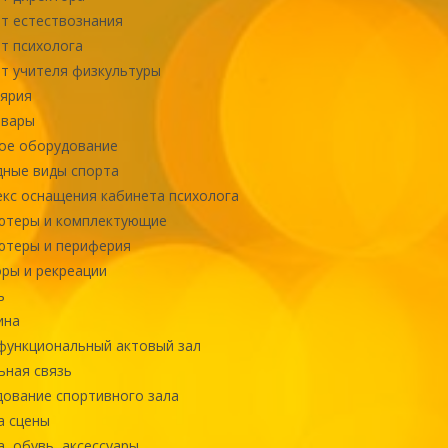
т естествознания
т психолога
т учителя физкультуры
ярия
овары
ое оборудование
ные виды спорта
кс оснащения кабинета психолога
ютеры и комплектующие
ютеры и периферия
ры и рекреации
ь
ина
ункциональный актовый зал
ная связь
ование спортивного зала
а сцены
, обувь, аксессуары