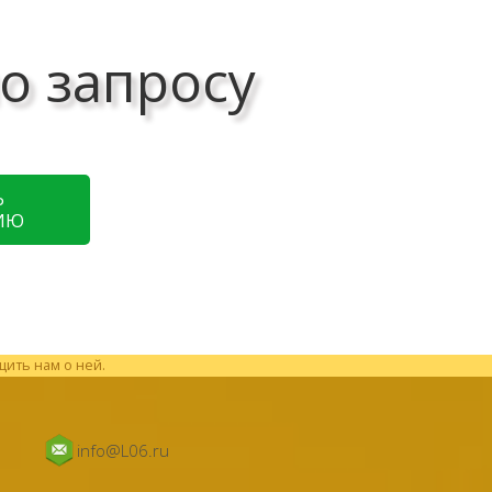
о запросу
Ь
ИЮ
щить нам о ней.
info@L06.ru