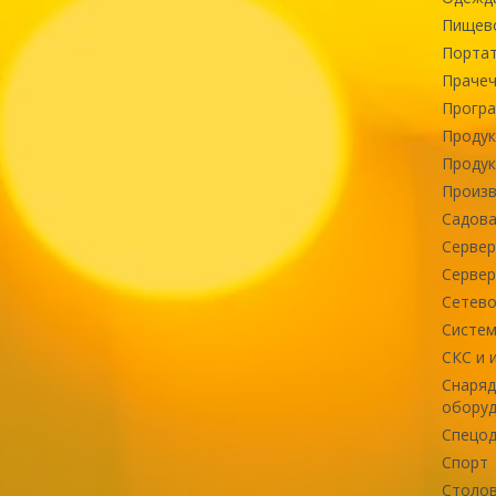
Пищев
Портат
Прачеч
Програ
Продук
Продук
Произв
Садова
Сервер
Сервер
Сетево
Систем
СКС и 
Снаряд
оборуд
Спецод
Спорт
Столов