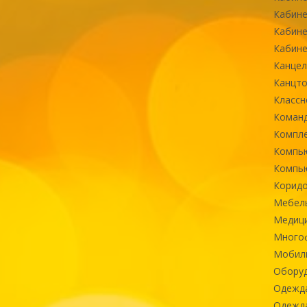
Кабине
Кабине
Кабине
Канцел
Канцт
Классн
Команд
Компле
Компь
Компь
Коридо
Мебел
Медиц
Многоф
Мобиль
Оборуд
Одежд
Одежда