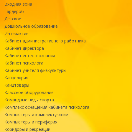
Входная зона
Гардероб
Детское
Дошкольное образование
Интерактив
Кабинет административного работника
Кабинет директора
Кабинет естествознания
Кабинет психолога
Кабинет учителя физкультуры
Канцелярия
Канцтовары
Классное оборудование
Командные виды спорта
Комплекс оснащения кабинета психолога
Компьютеры и комплектующие
Компьютеры и периферия
Коридоры и рекреации