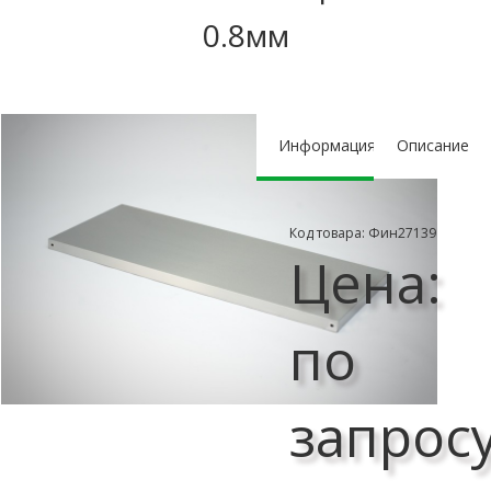
0.8мм
Информация
Описание
Код товара: Фин27139
Цена:
по
запрос