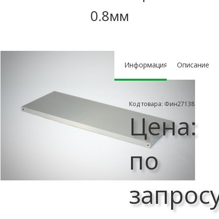
0.8мм
Информация
Описание
Код товара: Фин27138
Цена:
по
запрос