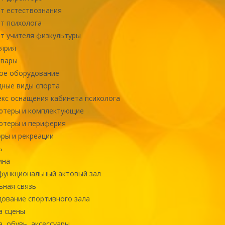
т естествознания
т психолога
т учителя физкультуры
ярия
овары
ое оборудование
ные виды спорта
кс оснащения кабинета психолога
ютеры и комплектующие
ютеры и периферия
ры и рекреации
ь
ина
ункциональный актовый зал
ная связь
ование спортивного зала
а сцены
, обувь, аксессуары