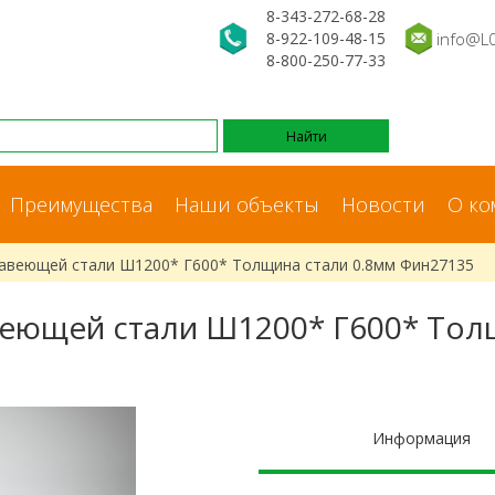
8-343-272-68-28
8-922-109-48-15
info@L
8-800-250-77-33
Преимущества
Наши объекты
Новости
О ко
жавеющей стали Ш1200* Г600* Толщина стали 0.8мм Фин27135
еющей стали Ш1200* Г600* Тол
Информация