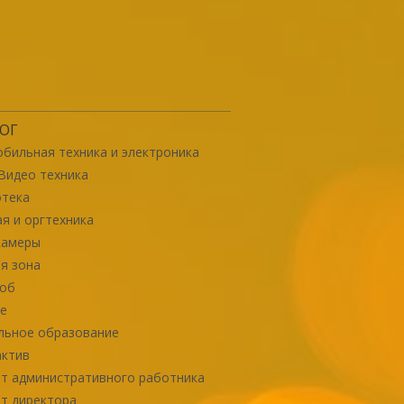
ОГ
бильная техника и электроника
Видео техника
отека
я и оргтехника
камеры
я зона
роб
е
льное образование
актив
т административного работника
т директора