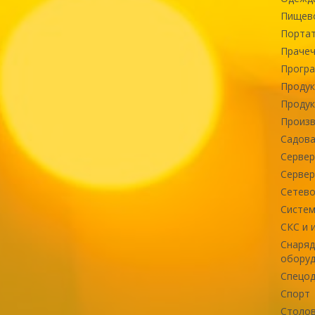
Пищев
Портат
Прачеч
Програ
Продук
Продук
Произв
Садова
Сервер
Сервер
Сетево
Систем
СКС и 
Снаряд
оборуд
Спецод
Спорт
Столов