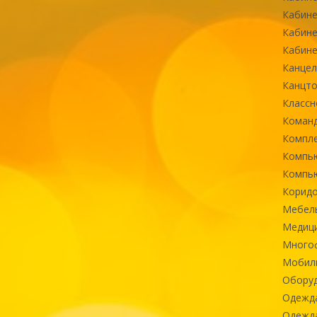
Кабине
Кабине
Кабине
Канцел
Канцт
Классн
Команд
Компле
Компь
Компь
Коридо
Мебел
Медиц
Многоф
Мобиль
Оборуд
Одежд
Одежда