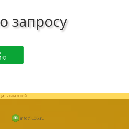
о запросу
Ь
ИЮ
щить нам о ней.
info@L06.ru