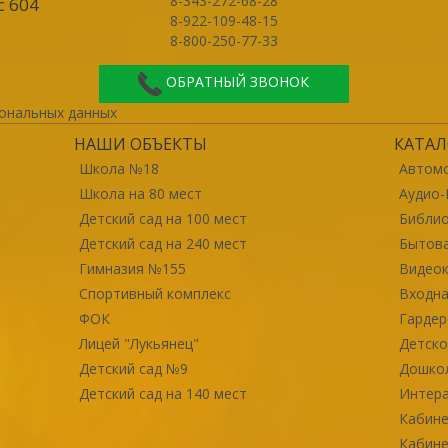
8-343-272-68-28
с 604
8-922-109-48-15
8-800-250-77-33
ОБРАТНЫЙ ЗВОНОК
ональных данных
НАШИ ОБЪЕКТЫ
КАТАЛ
Школа №18
Автомо
Школа на 80 мест
Аудио-
Детский сад на 100 мест
Библи
Детский сад на 240 мест
Бытова
Гимназия №155
Видео
Спортивный комплекс
Входна
ФОК
Гарде
Лицей "Лукьянец"
Детско
Детский сад №9
Дошко
Детский сад на 140 мест
Интер
Кабине
Кабине