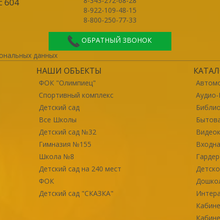
8-343-272-68-28
с 604
8-922-109-48-15
8-800-250-77-33
ОБРАТНЫЙ ЗВОНОК
ональных данных
НАШИ ОБЪЕКТЫ
КАТАЛ
ФОК "Олимпиец"
Автомо
Спортивный комплекс
Аудио-
Детский сад
Библи
Все Школы
Бытова
Детский сад №32
Видео
Гимназия №155
Входна
Школа №8
Гарде
Детский сад на 240 мест
Детско
ФОК
Дошко
Детский сад "СКАЗКА"
Интер
Кабине
Кабине