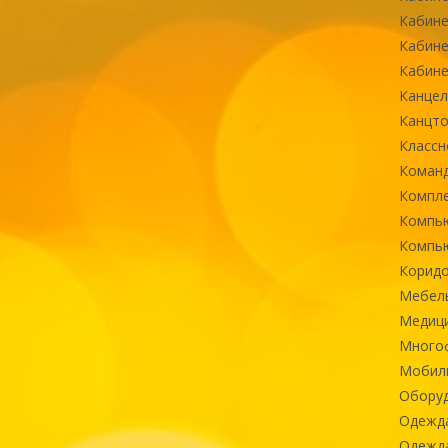
Кабине
Кабине
Кабине
Канцел
Канцт
Классн
Команд
Компле
Компь
Компь
Коридо
Мебел
Медиц
Многоф
Мобиль
Оборуд
Одежд
Одежда