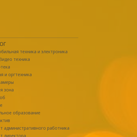
ОГ
бильная техника и электроника
Видео техника
отека
я и оргтехника
камеры
я зона
роб
е
льное образование
актив
т административного работника
т директора