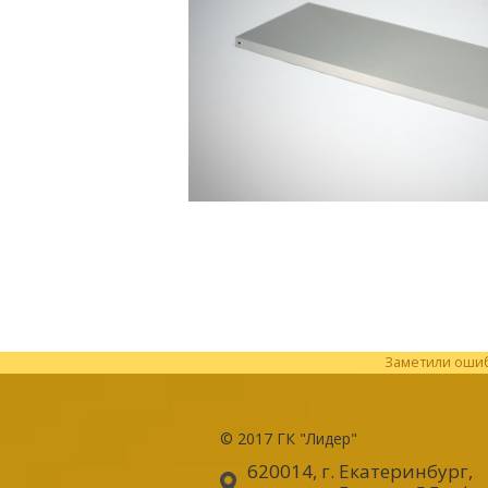
Заметили ошибк
© 2017
ГК "Лидер"
620014, г. Екатеринбург
,