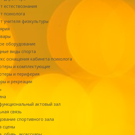
т естествознания
т психолога
т учителя физкультуры
ярия
овары
ое оборудование
ные виды спорта
кс оснащения кабинета психолога
ютеры и комплектующие
ютеры и периферия
ры и рекреации
ь
ина
ункциональный актовый зал
ная связь
ование спортивного зала
а сцены
, обувь, аксессуары