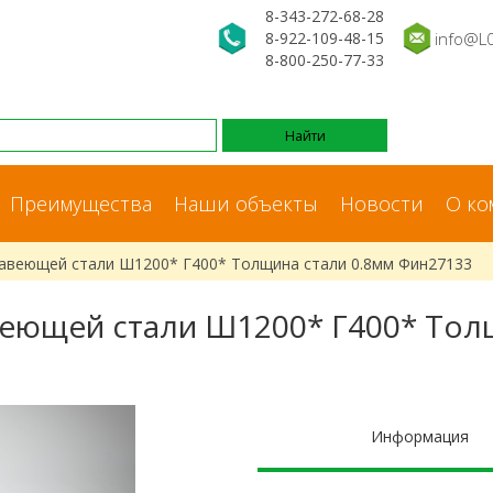
8-343-272-68-28
8-922-109-48-15
info@L
8-800-250-77-33
Преимущества
Наши объекты
Новости
О ко
жавеющей стали Ш1200* Г400* Толщина стали 0.8мм Фин27133
еющей стали Ш1200* Г400* Тол
Информация