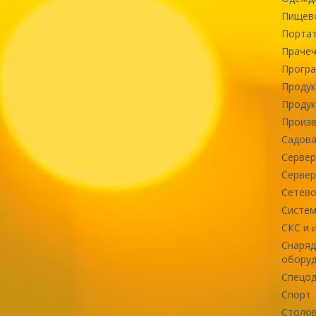
Пищев
Портат
Прачеч
Програ
Продук
Продук
Произв
Садова
Сервер
Сервер
Сетево
Систем
СКС и 
Снаряд
оборуд
Спецод
Спорт
Столов