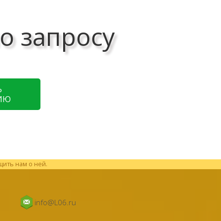
о запросу
Ь
ИЮ
щить нам о ней.
info@L06.ru