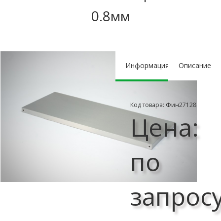
0.8мм
Информация
Описание
Код товара: Фин27128
Цена:
по
запрос