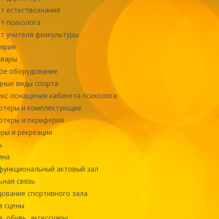
т естествознания
т психолога
т учителя физкультуры
ярия
овары
ое оборудование
ные виды спорта
кс оснащения кабинета психолога
ютеры и комплектующие
ютеры и периферия
ры и рекреации
ь
ина
ункциональный актовый зал
ная связь
ование спортивного зала
а сцены
, обувь, аксессуары