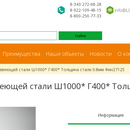
8-343-272-68-28
8-922-109-48-15
info@L
8-800-250-77-33
Преимущества
Наши объекты
Новости
О ко
жавеющей стали Ш1000* Г400* Толщина стали 0.8мм Фин27125
еющей стали Ш1000* Г400* Тол
Информация