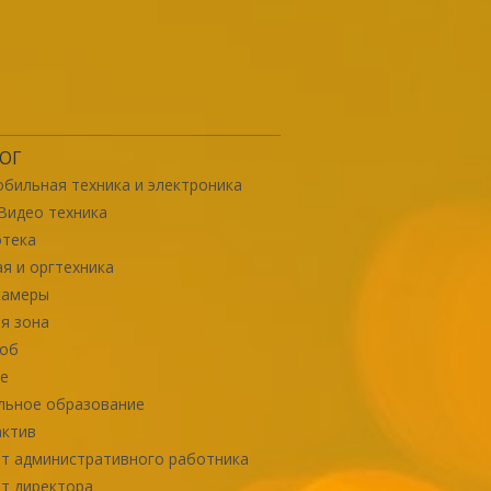
ОГ
бильная техника и электроника
Видео техника
отека
я и оргтехника
камеры
я зона
роб
е
льное образование
актив
т административного работника
т директора