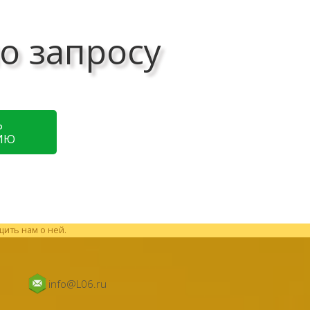
о запросу
Ь
ИЮ
щить нам о ней.
info@L06.ru