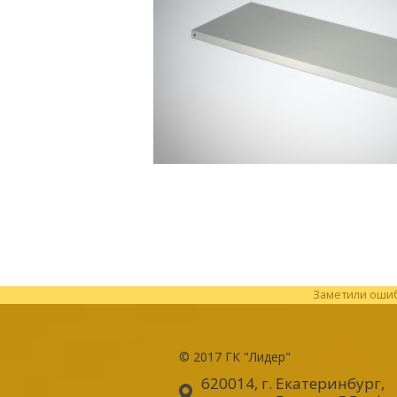
Заметили ошибк
© 2017
ГК "Лидер"
620014, г. Екатеринбург
,