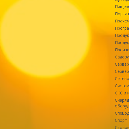
Пищев
Портат
Прачеч
Програ
Продук
Продук
Произв
Садова
Сервер
Сервер
Сетево
Систем
СКС и 
Снаряд
оборуд
Спецод
Спорт
Столов