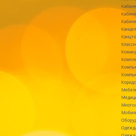
Кабине
Кабине
Кабине
Канцел
Канцт
Классн
Команд
Компле
Компь
Компь
Коридо
Мебел
Медиц
Многоф
Мобиль
Оборуд
Одежд
Одежда