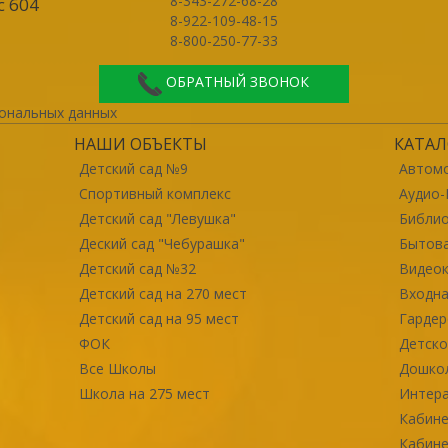
8-343-272-68-28
с 604
8-922-109-48-15
8-800-250-77-33
ОБРАТНЫЙ ЗВОНОК
ональных данных
НАШИ ОБЪЕКТЫ
КАТАЛ
Детский сад №9
Автомо
Спортивный комплекс
Аудио-
Детский сад "Левушка"
Библи
Деский сад "Чебурашка"
Бытова
Детский сад №32
Видео
Детский сад на 270 мест
Входна
Детский сад на 95 мест
Гарде
ФОК
Детско
Все Школы
Дошко
Школа на 275 мест
Интер
Кабине
Кабине