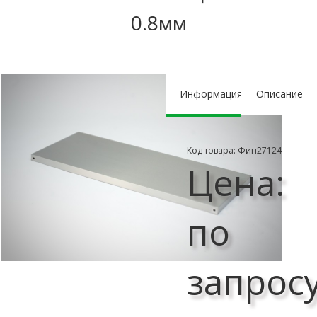
0.8мм
Информация
Описание
Код товара: Фин27124
Цена:
по
запрос