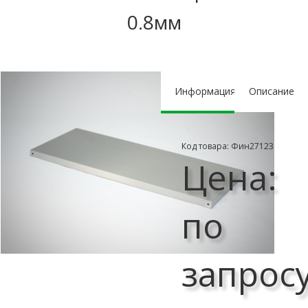
0.8мм
Информация
Описание
Код товара: Фин27123
Цена:
по
запрос