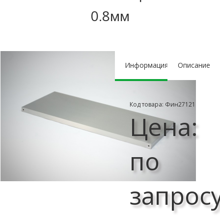
0.8мм
Информация
Описание
Код товара: Фин27121
Цена:
по
запрос