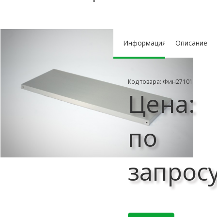
Информация
Описание
Код товара: Фин27101
Цена:
по
запрос