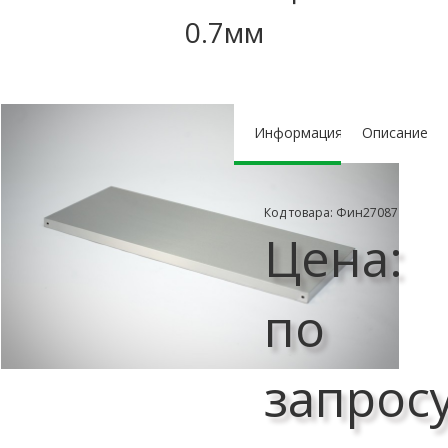
0.7мм
Информация
Описание
Код товара: Фин27087
Цена:
по
запрос