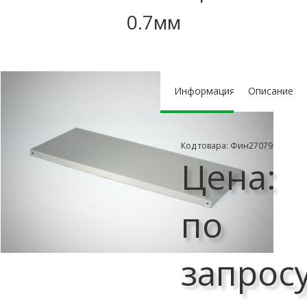
0.7мм
Информация
Описание
Код товара: Фин27079
Цена:
по
запрос