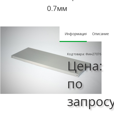
0.7мм
Информация
Описание
Код товара: Фин27076
Цена:
по
запрос