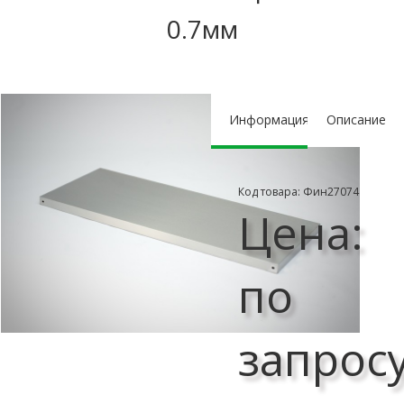
0.7мм
Информация
Описание
Код товара: Фин27074
Цена:
по
запрос