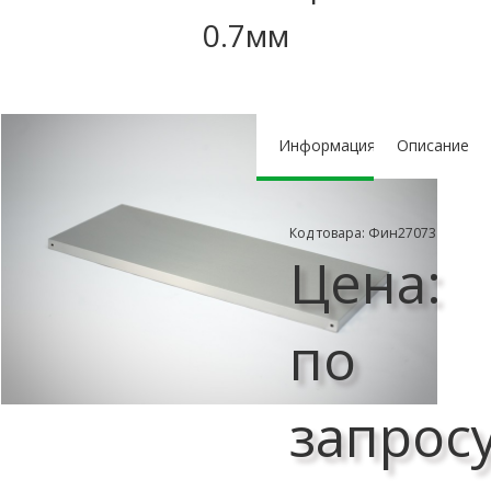
0.7мм
Информация
Описание
Код товара: Фин27073
Цена:
по
запрос