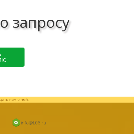
о запросу
Ь
ИЮ
щить нам о ней.
info@L06.ru