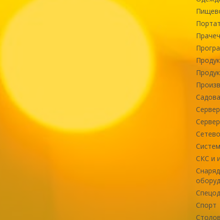
Пищев
Портат
Прачеч
Програ
Продук
Продук
Произв
Садова
Сервер
Сервер
Сетево
Систем
СКС и 
Снаряд
оборуд
Спецод
Спорт
Столов