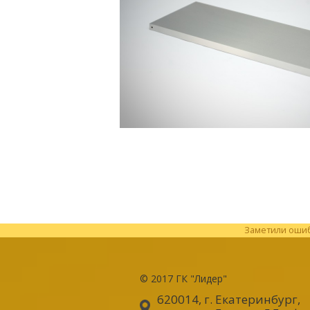
Заметили ошибк
© 2017
ГК "Лидер"
620014, г. Екатеринбург
,