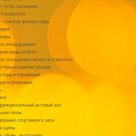
т естествознания
т психолога
т учителя физкультуры
ярия
овары
ое оборудование
ные виды спорта
кс оснащения кабинета психолога
ютеры и комплектующие
ютеры и периферия
ры и рекреации
ь
ина
ункциональный актовый зал
ная связь
ование спортивного зала
а сцены
, обувь, аксессуары