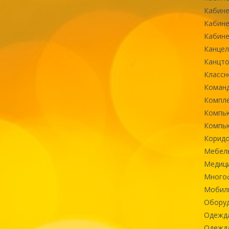
Кабине
Кабине
Кабине
Канцел
Канцт
Классн
Команд
Компле
Компь
Компь
Коридо
Мебел
Медиц
Многоф
Мобиль
Оборуд
Одежд
Одежда