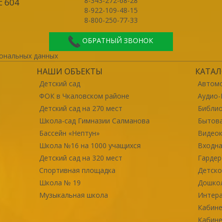
8-343-272-68-28
с 604
8-922-109-48-15
8-800-250-77-33
ОБРАТНЫЙ ЗВОНОК
ональных данных
НАШИ ОБЪЕКТЫ
КАТАЛ
Детский сад
Автомо
ФОК в Чкаловском районе
Аудио-
Детский сад на 270 мест
Библи
Школа-сад Гимназии Салманова
Бытова
Бассейн «Нептун»
Видео
Школа №16 на 1000 учащихся
Входна
Детский сад на 320 мест
Гарде
Спортивная площадка
Детско
Школа № 19
Дошко
Музыкальная школа
Интер
Кабине
Кабине