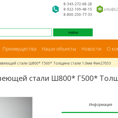
8-343-272-68-28
8-922-109-48-15
info@L
8-800-250-77-33
Преимущества
Наши объекты
Новости
О ко
жавеющей стали Ш800* Г500* Толщина стали 1.0мм Фин27053
веющей стали Ш800* Г500* Толщ
Информация