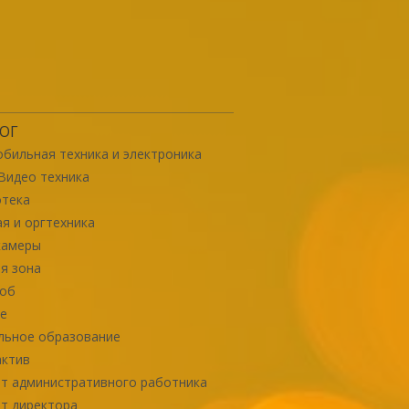
ОГ
бильная техника и электроника
Видео техника
отека
я и оргтехника
камеры
я зона
роб
е
льное образование
актив
т административного работника
т директора