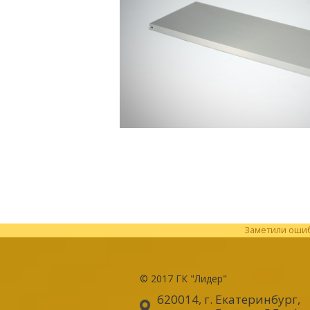
Заметили ошибк
© 2017
ГК "Лидер"
620014, г. Екатеринбург
,