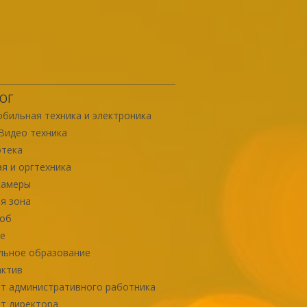
ОГ
бильная техника и электроника
Видео техника
отека
я и оргтехника
камеры
я зона
роб
е
льное образование
актив
т административного работника
т директора