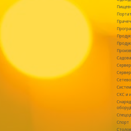
Пищев
Портат
Прачеч
Програ
Продук
Продук
Произв
Садова
Сервер
Сервер
Сетево
Систем
СКС и 
Снаряд
оборуд
Спецод
Спорт
Столов