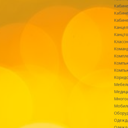
Кабине
Кабине
Кабине
Канцел
Канцт
Классн
Команд
Компле
Компь
Компь
Коридо
Мебел
Медиц
Многоф
Мобиль
Оборуд
Одежд
Одежда