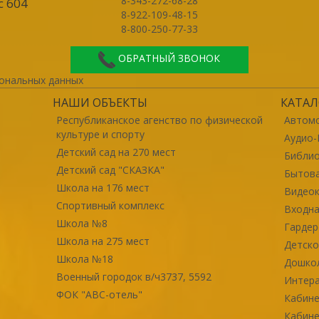
8-343-272-68-28
с 604
8-922-109-48-15
8-800-250-77-33
ОБРАТНЫЙ ЗВОНОК
ональных данных
НАШИ ОБЪЕКТЫ
КАТАЛ
Республиканское агенство по физической
Автомо
культуре и спорту
Аудио-
Детский сад на 270 мест
Библи
Детский сад "СКАЗКА"
Бытова
Школа на 176 мест
Видео
Спортивный комплекс
Входна
Школа №8
Гарде
Школа на 275 мест
Детско
Школа №18
Дошко
Военный городок в/ч3737, 5592
Интер
ФОК "ABC-отель"
Кабине
Кабине