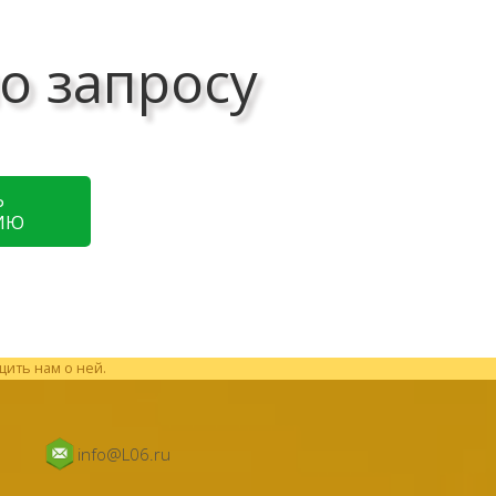
о запросу
Ь
ИЮ
щить нам о ней.
info@L06.ru