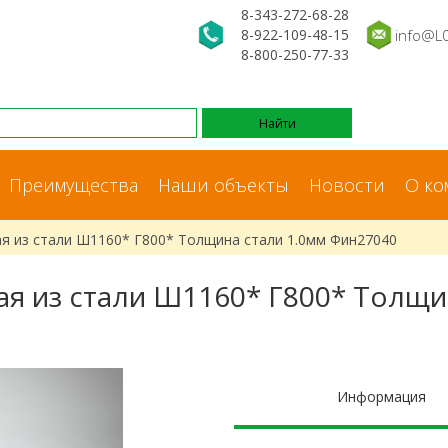
8-343-272-68-28
8-922-109-48-15
info@L
8-800-250-77-33
Преимущества
Наши объекты
Новости
О ко
я из стали Ш1160* Г800* Толщина стали 1.0мм Фин27040
я из стали Ш1160* Г800* Толщи
Информация