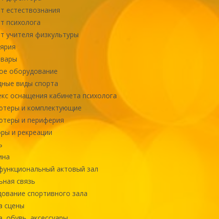
т естествознания
т психолога
т учителя физкультуры
ярия
овары
ое оборудование
ные виды спорта
кс оснащения кабинета психолога
ютеры и комплектующие
ютеры и периферия
ры и рекреации
ь
ина
ункциональный актовый зал
ная связь
ование спортивного зала
а сцены
, обувь, аксессуары