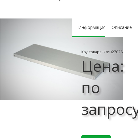
Информация
Описание
Код товара: Фин27028
Цена:
по
запрос