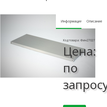
Информация
Описание
Код товара: Фин27027
Цена:
по
запрос