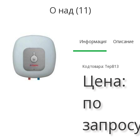
O над (11)
Информация
Описание
Код товара: ТерВ13
Цена:
по
запрос